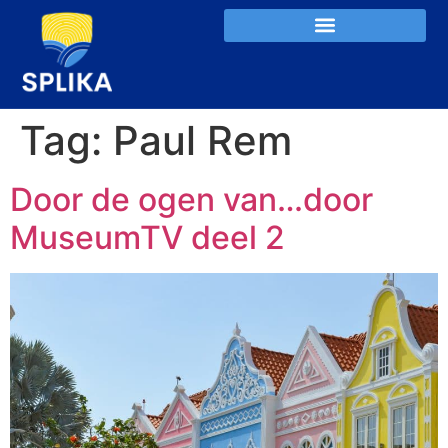
Tag:
Paul Rem
Door de ogen van…door
MuseumTV deel 2