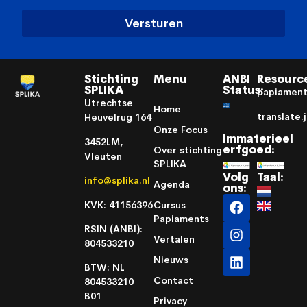
Versturen
Stichting
Menu
ANBI
Resourc
SPLIKA
Status:
papiamen
Utrechtse
Home
translate.
Heuvelrug 164
Onze Focus
Immaterieel
3452LM,
erfgoed:
Over stichting
Vleuten
SPLIKA
Volg
Taal:
info@splika.nl
Agenda
ons:
KVK: 41156396
Cursus
Papiaments
RSIN (ANBI):
Vertalen
804533210
Nieuws
BTW: NL
Contact
804533210
B01
Privacy