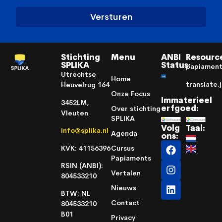
Versturen
Stichting
Menu
ANBI
Resourc
SPLIKA
Status:
papiamen
Utrechtse
Home
translate.
Heuvelrug 164
Onze Focus
Immaterieel
3452LM,
erfgoed:
Over stichting
Vleuten
SPLIKA
Volg
Taal:
info@splika.nl
Agenda
ons:
KVK: 41156396
Cursus
Papiaments
RSIN (ANBI):
Vertalen
804533210
Nieuws
BTW: NL
Contact
804533210
B01
Privacy