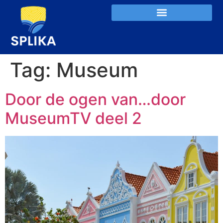
Tag:
Museum
Door de ogen van…door
MuseumTV deel 2