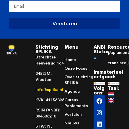
Versturen
Stichting
Menu
ANBI
Resourc
SPLIKA
Status:
papiamen
Utrechtse
Home
translate.
Heuvelrug 164
Onze Focus
Immaterieel
3452LM,
erfgoed:
Over stichting
Vleuten
SPLIKA
Volg
Taal:
info@splika.nl
Agenda
ons:
KVK: 41156396
Cursus
Papiaments
RSIN (ANBI):
Vertalen
804533210
Nieuws
BTW: NL