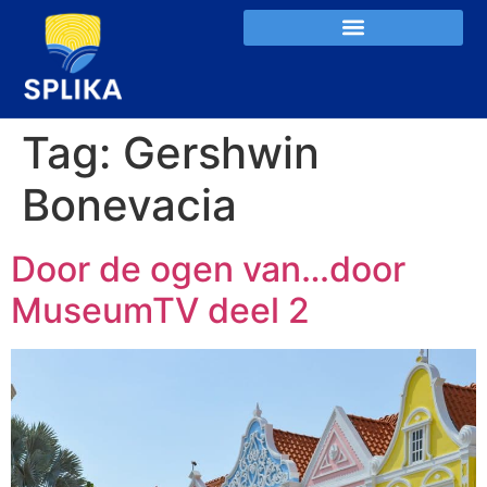
Tag:
Gershwin
Bonevacia
Door de ogen van…door
MuseumTV deel 2