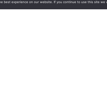
e best experience on our website. If you continue to use this site we w
op de hoogte te blijven van onze 
Versturen