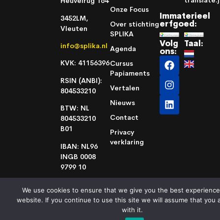
Heuvelrug 164
Onze Focus
Immaterieel
3452LM,
erfgoed:
Over stichting
Vleuten
SPLIKA
Volg
Taal:
info@splika.nl
Agenda
ons:
KVK: 41156396
Cursus
Papiaments
RSIN (ANBI):
Vertalen
804533210
Nieuws
BTW: NL
Contact
804533210
B01
Privacy
verklaring
IBAN: NL96
INGB 0008
9799 10
We use cookies to ensure that we give you the best experience
Made with love by
harmswaydesign.com
website. If you continue to use this site we will assume that you 
with it.