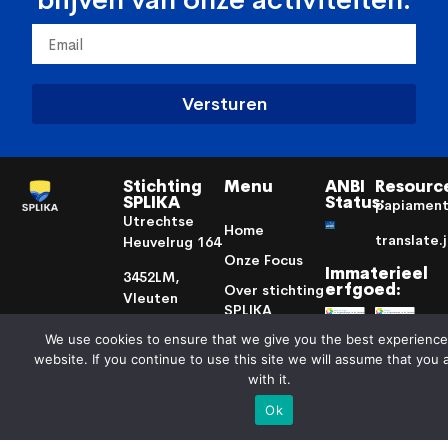
Versturen
Stichting
Menu
ANBI
Resourc
SPLIKA
Status:
papiamen
Utrechtse
Home
translate.
Heuvelrug 164
Onze Focus
Immaterieel
3452LM,
erfgoed:
Over stichting
Vleuten
SPLIKA
Volg
Taal:
info@splika.nl
Agenda
We use cookies to ensure that we give you the best experience
ons:
website. If you continue to use this site we will assume that you 
KVK: 41156396
Cursus
with it.
Papiaments
RSIN (ANBI):
Ok
Vertalen
804533210