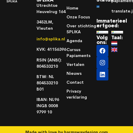
papiamen
Utrechtse
Home
translate.
Heuvelrug 164
Onze Focus
Immaterieel
3452LM,
erfgoed:
Over stichting
Vleuten
SPLIKA
Volg
Taal:
info@splika.nl
Agenda
ons:
KVK: 41156396
Cursus
Papiaments
RSIN (ANBI):
Vertalen
804533210
Nieuws
BTW: NL
Contact
804533210
B01
Privacy
verklaring
IBAN: NL96
INGB 0008
9799 10
Made with love by
harmswaydesign.com